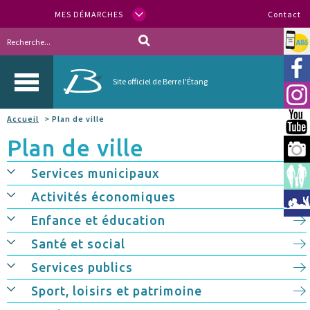
MES DÉMARCHES
Contact
Allo
Vill
Site officiel de Berre l'Étang
Inst
Accueil
> Plan de ville
You
Plan de ville
Berr
Services municipaux
Espa
Activités économiques
Méd
Enfance et éducation
Santé et social
Services publics
Sport, loisirs et patrimoine