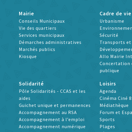
Mairie
Cadre de vie
Conseils Municipaux
Urbanisme
Vie des quartiers
Environneme
Services municipaux
Sécurité
Démarches administratives
Transports e
Marchés publics
Développeme
Kiosque
Allo Mairie In
Concertation 
publique
Solidarité
Loisirs
Pôle Solidarités - CCAS et les
Agenda
aides
Cinéma Ciné 8
Guichet unique et permanences
Médiathèque
Accompagnement au RSA
Forum et Espa
Accompagnement à l’emploi
Sports
Accompagnement numérique
Plages