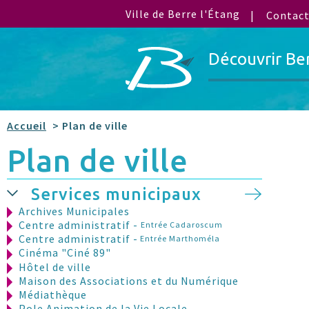
Ville de Berre l'Étang
Contac
Découvrir Be
Accueil
> Plan de ville
Plan de ville
Services municipaux
Archives Municipales
Centre administratif -
Entrée Cadaroscum
Centre administratif -
Entrée Marthoméla
Cinéma "Ciné 89"
Hôtel de ville
Maison des Associations et du Numérique
Médiathèque
Pole Animation de la Vie Locale