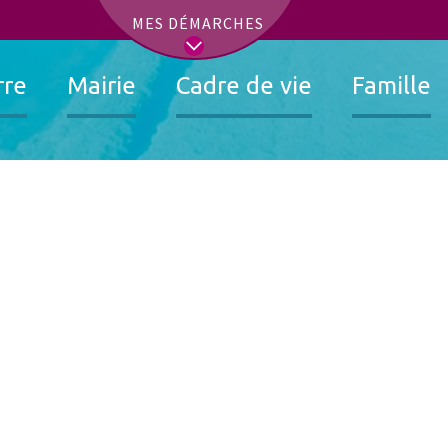
t
MES DÉMARCHES
rre
Mairie
Cadre de vie
Famille