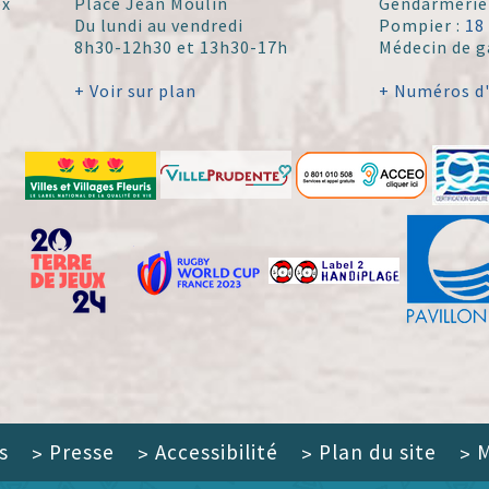
ex
Place Jean Moulin
Gendarmerie
Du lundi au vendredi
Pompier :
18
8h30-12h30 et 13h30-17h
Médecin de g
+ Voir sur plan
+ Numéros d
s
Presse
Accessibilité
Plan du site
M
>
>
>
>