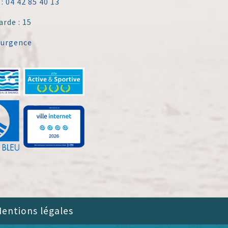
 :
04 42 85 40 13
arde : 15
'urgence
entions légales