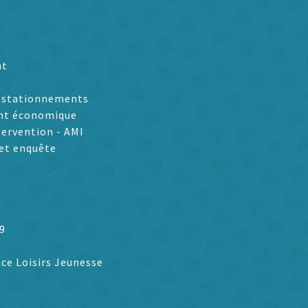
nt
t stationnements
nt économique
tervention - AMI
et enquête
9
ce Loisirs Jeunesse