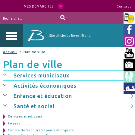
MES DÉMARCHES
Contact
Allo
Vill
Site officiel de Berre l'Étang
Inst
Accueil
> Plan de ville
You
Plan de ville
Berr
Services municipaux
Espa
Activités économiques
Méd
Enfance et éducation
Santé et social
Centres médicaux
Foyers
Centre de Secours Sapeurs-Pompiers