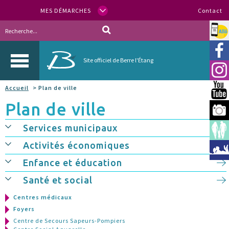
MES DÉMARCHES
Contact
Allo
Vill
Site officiel de Berre l'Étang
Inst
Accueil
> Plan de ville
You
Plan de ville
Berr
Services municipaux
Espa
Activités économiques
Méd
Enfance et éducation
Santé et social
Centres médicaux
Foyers
Centre de Secours Sapeurs-Pompiers