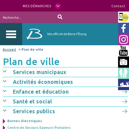
MES DÉMARCHES
Contact
Allo
Vill
Site officiel de Berre l'Étang
Inst
Accueil
> Plan de ville
You
Plan de ville
Berr
Services municipaux
Espa
Activités économiques
Méd
Enfance et éducation
Santé et social
Services publics
Bornes électriques
Centre de Secours Sapeurs-Pompiers