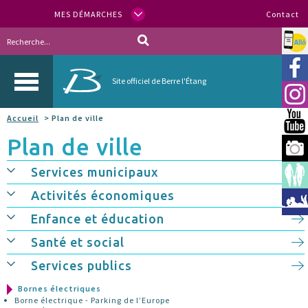
MES DÉMARCHES
Contact
Allo
Vill
Site officiel de Berre l'Étang
Inst
Accueil
> Plan de ville
You
Plan de ville
Berr
Services municipaux
Espa
Activités économiques
Méd
Enfance et éducation
Santé et social
Services publics
Bornes électriques
Borne électrique - Parking de l’Europe