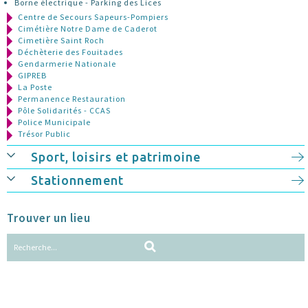
Borne électrique - Parking des Lices
Centre de Secours Sapeurs-Pompiers
Cimétière Notre Dame de Caderot
Cimetière Saint Roch
Déchèterie des Fouitades
Gendarmerie Nationale
GIPREB
La Poste
Permanence Restauration
Pôle Solidarités - CCAS
Police Municipale
Trésor Public
Sport, loisirs et patrimoine
Stationnement
Trouver un lieu