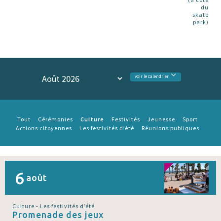
du
skate
park)
voir le calendrier
Culture
Tout
Cérémonies
Festivités
Jeunesse
Sport
Actions citoyennes
Les festivités d’été
Réunions publiques
6
août
Culture - Les festivités d’été
Promenade des jeux