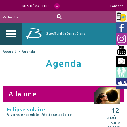
MES DÉMARCHES
Contact
Allo
Vill
Site officiel de Berre l'Étang
Inst
You
Accueil
Agenda
Agenda
Berr
Espa
Méd
A la une
Éclipse solaire
12
Vivons ensemble l’éclipse solaire
août
Butte
(à côté