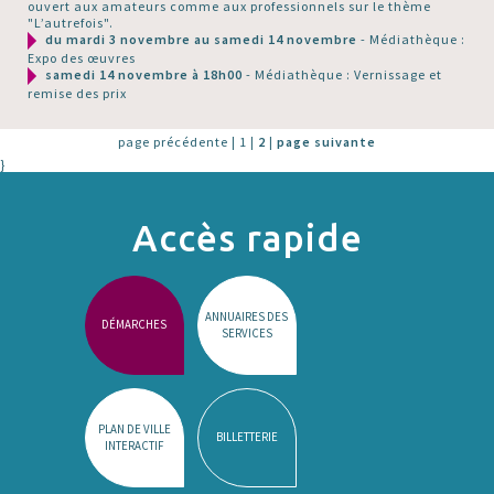
ouvert aux amateurs comme aux professionnels sur le thème
"L’autrefois".
du mardi 3 novembre au samedi 14 novembre
- Médiathèque :
Expo des œuvres
samedi 14 novembre à 18h00
- Médiathèque : Vernissage et
remise des prix
page précédente
|
1
|
2
|
page suivante
}
Accès rapide
ANNUAIRES DES
DÉMARCHES
SERVICES
PLAN DE VILLE
BILLETTERIE
INTERACTIF