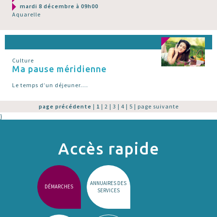
mardi 8 décembre à 09h00
Aquarelle
Culture
Ma pause méridienne
Le temps d’un déjeuner....
page précédente
|
1
|
2
|
3
|
4
|
5
|
page suivante
}
Accès rapide
ANNUAIRES DES
DÉMARCHES
SERVICES