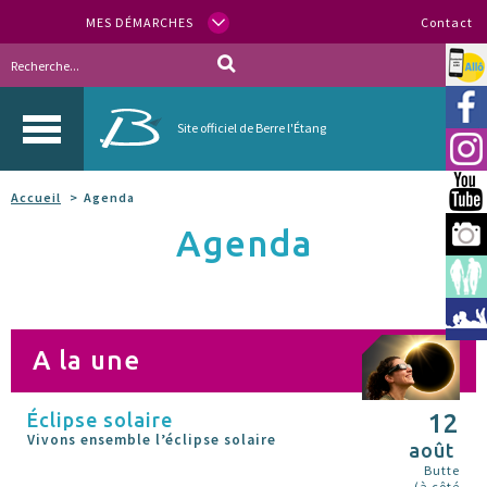
MES DÉMARCHES
Contact
Allo
Vill
Site officiel de Berre l'Étang
Inst
You
Accueil
Agenda
Agenda
Berr
Espa
Méd
A la une
Éclipse solaire
12
Vivons ensemble l’éclipse solaire
août
Butte
(à côté