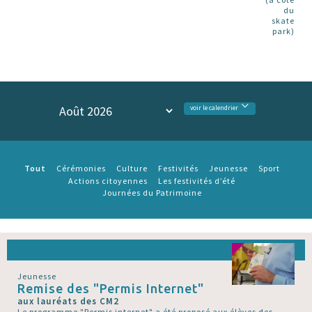
du
skate
park)
voir le calendrier
Tout
Cérémonies
Culture
Festivités
Jeunesse
Sport
Actions citoyennes
Les festivités d’été
Journées du Patrimoine
Jeunesse
Remise des "Permis Internet"
aux lauréats des CM2
Le programme "Permis internet" a été proposé aux élèves des