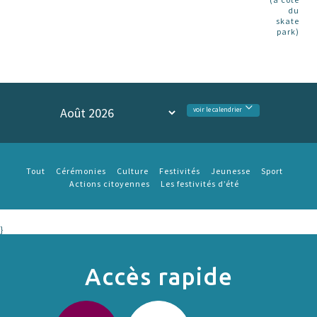
du
skate
park)
voir le calendrier
Tout
Cérémonies
Culture
Festivités
Jeunesse
Sport
Actions citoyennes
Les festivités d’été
}
Accès rapide