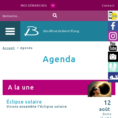
MES DÉMARCHES
Contact
Allo
Vill
Site officiel de Berre l'Étang
Inst
You
Accueil
Agenda
Agenda
Berr
Espa
Méd
A la une
Éclipse solaire
12
Vivons ensemble l’éclipse solaire
août
Butte
(à côté