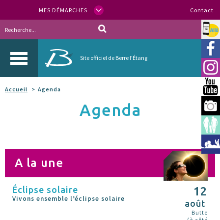
MES DÉMARCHES
Contact
Allo
Vill
Site officiel de Berre l'Étang
Inst
You
Accueil
Agenda
Agenda
Berr
Espa
Méd
A la une
Éclipse solaire
12
Vivons ensemble l’éclipse solaire
août
Butte
(à côté