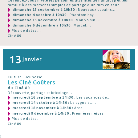
Ce rendez-vous invite les personnes atteintes de handicap et leur
famille à des moments simples de partage d’un film en salle.
dimanche 13 septembre à 10h30
: Nouveaux copains...
dimanche 4 octobre à 10h30
: Phantom boy
dimanche 15 novembre à 10h30
: Mon voisin....
dimanche 6 décembre à 10h30
: Marcel....
Plus de dates ...
Ciné 89
13
janvier
Culture - Jeunesse
Les Ciné Goûters
du Ciné 89
Découverte, partage et bricolage...
mercredi 16 septembre à 14h30
: Les vacances de...
mercredi 14 octobre à 14h30
: Le cygne et....
mercredi 18 novembre à 14h30
: Arco
mercredi 9 décembre à 14h30
: Premières neiges
Plus de dates ...
Ciné 89
}