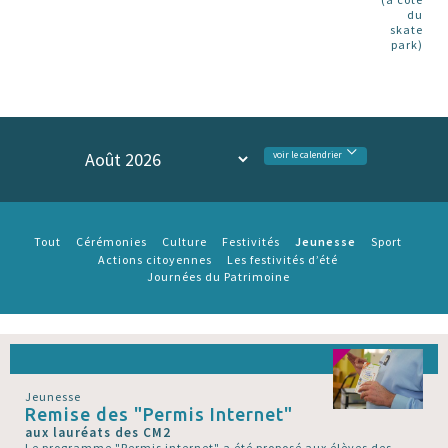
du
skate
park)
voir le calendrier
Jeunesse
Tout
Cérémonies
Culture
Festivités
Sport
Actions citoyennes
Les festivités d’été
Journées du Patrimoine
Jeunesse
Remise des "Permis Internet"
aux lauréats des CM2
Le programme "Permis internet" a été proposé aux élèves des