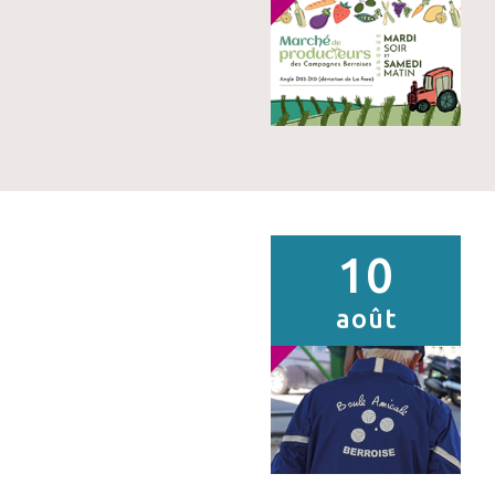
10
août