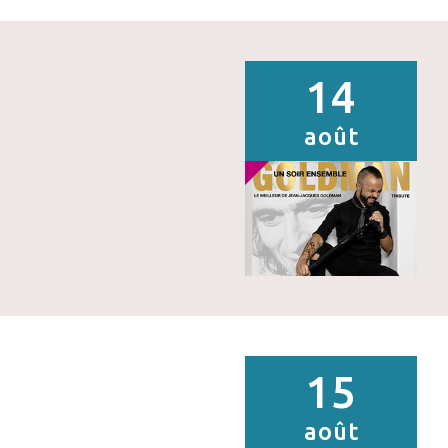
14
août
15
août