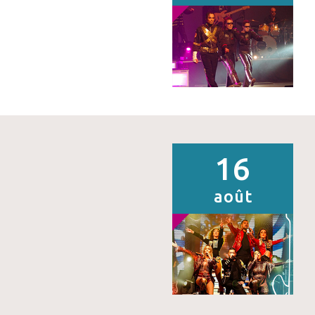
16
août