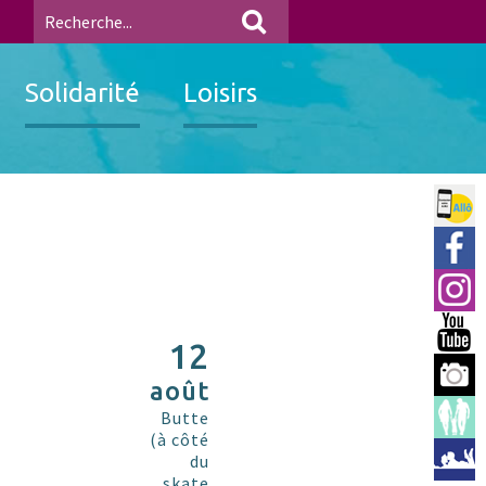
Solidarité
Loisirs
Allo 
Ville
Insta
You 
12
Berre
août
Espac
Butte
(à côté
Médi
du
skate