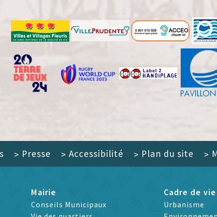
s
Presse
Accessibilité
Plan du site
M
>
>
>
>
Mairie
Cadre de vie
Conseils Municipaux
Urbanisme
Vie des quartiers
Environneme