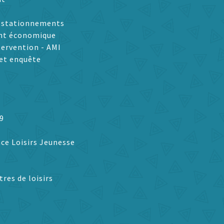
t stationnements
nt économique
tervention - AMI
et enquête
9
ce Loisirs Jeunesse
tres de loisirs