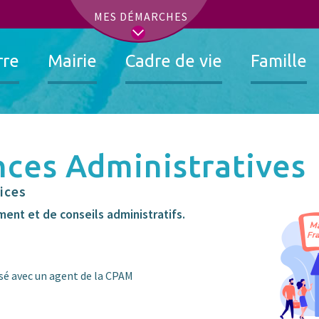
t
MES DÉMARCHES
rre
Mairie
Cadre de vie
Famille
nces Administratives
ices
nt et de conseils administratifs.
 avec un agent de la CPAM