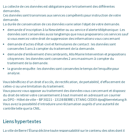
La collecte de ces données est obligatoire pour le traitement des différentes
demandes.
Ces données sont transmises aux services compétents pour instruction de votre
demande.
La durée de conservation de ces données varie selon l’objet de votre demande.
demande d’inscription à la Newsletter ou au service d’alerte téléphonique : Les
données sont conservées aussi longtemps que nous proposerons ces services sauf
si vous exercez votre droit de suppression des informations vous concernant
demande d’actes d’état-civil et formulaires de contact : les données sont
conservées 5 ans à compter du traitement de la demande.
demande d’enlèvement d’encombrants, Allo Mairie Intervention et propositions
citoyennes : les données sont conservées 2 ans maximum à compter du
traitement de la demande.
la grande enquête : les données sont conservées le temps de l’enquête pour
analyse.
Vous bénéficiez d’un droit d’accès, de rectification, de portabilité, d’effacement de
celles-ci ou une limitation du traitement.
Vous pouvez vous opposer au traitement des données vous concernant et disposez
du droit de retirer votre consentement à tout moment en adressant un courrier
au DPO - Hôtel de ville – BP 30221 - 13138 BERRE L’ETANG CEDEX dpo@berreletang.fr.
Vous avez la possibilité d’introduire une réclamation auprès d’une autorité de
contrôle telle que la CNIL.
Liens hypertextes
La ville de Berre l’Étang décline toute responsabilité sur le contenu des sites dont il