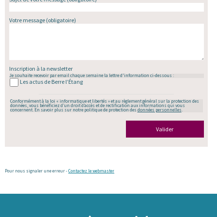
Votre message
(obligatoire)
Inscription à la newsletter
Je souhaite recevoir par email chaque semaine la lettre d'information ci-dessous :
Les actus de Berre l’Étang
Conformément à la loi « informatique et libertés » et au règlement général sur la protection des
données, vous bénéficiez d’un droit d’accès et de rectification aux informations qui vous
concernent. En savoir plus sur notre politique de protection des
données personnelles
.
Valider
Pour nous signaler une erreur -
Contactez le webmaster