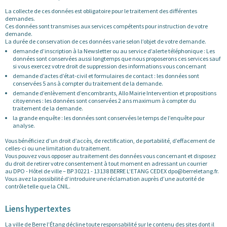
La collecte de ces données est obligatoire pour le traitement des différentes
demandes.
Ces données sont transmises aux services compétents pour instruction de votre
demande.
La durée de conservation de ces données varie selon l’objet de votre demande.
demande d’inscription à la Newsletter ou au service d’alerte téléphonique : Les
données sont conservées aussi longtemps que nous proposerons ces services sauf
si vous exercez votre droit de suppression des informations vous concernant
demande d’actes d’état-civil et formulaires de contact : les données sont
conservées 5 ans à compter du traitement de la demande.
demande d’enlèvement d’encombrants, Allo Mairie Intervention et propositions
citoyennes : les données sont conservées 2 ans maximum à compter du
traitement de la demande.
la grande enquête : les données sont conservées le temps de l’enquête pour
analyse.
Vous bénéficiez d’un droit d’accès, de rectification, de portabilité, d’effacement de
celles-ci ou une limitation du traitement.
Vous pouvez vous opposer au traitement des données vous concernant et disposez
du droit de retirer votre consentement à tout moment en adressant un courrier
au DPO - Hôtel de ville – BP 30221 - 13138 BERRE L’ETANG CEDEX dpo@berreletang.fr.
Vous avez la possibilité d’introduire une réclamation auprès d’une autorité de
contrôle telle que la CNIL.
Liens hypertextes
La ville de Berre l’Étang décline toute responsabilité sur le contenu des sites dont il