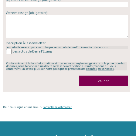
Votre message
(obligatoire)
Inscription à la newsletter
Je souhaite recevoir par email chaque semaine la lettre d'information ci-dessous :
Les actus de Berre l’Étang
Conformément à la loi « informatique et libertés » et au règlement général sur la protection des
données, vous bénéficiez d’un droit d’accès et de rectification aux informations qui vous
concernent. En savoir plus sur notre politique de protection des
données personnelles
.
Valider
Pour nous signaler une erreur -
Contactez le webmaster