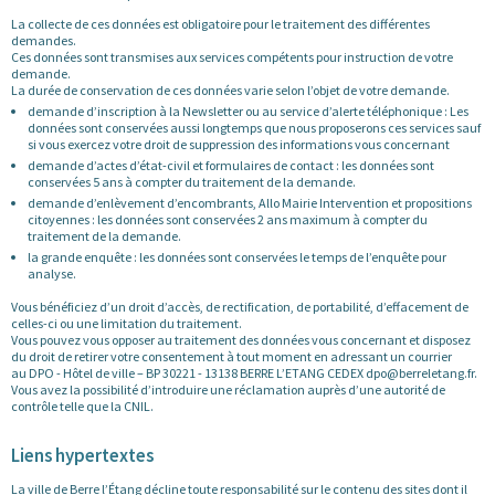
La collecte de ces données est obligatoire pour le traitement des différentes
demandes.
Ces données sont transmises aux services compétents pour instruction de votre
demande.
La durée de conservation de ces données varie selon l’objet de votre demande.
demande d’inscription à la Newsletter ou au service d’alerte téléphonique : Les
données sont conservées aussi longtemps que nous proposerons ces services sauf
si vous exercez votre droit de suppression des informations vous concernant
demande d’actes d’état-civil et formulaires de contact : les données sont
conservées 5 ans à compter du traitement de la demande.
demande d’enlèvement d’encombrants, Allo Mairie Intervention et propositions
citoyennes : les données sont conservées 2 ans maximum à compter du
traitement de la demande.
la grande enquête : les données sont conservées le temps de l’enquête pour
analyse.
Vous bénéficiez d’un droit d’accès, de rectification, de portabilité, d’effacement de
celles-ci ou une limitation du traitement.
Vous pouvez vous opposer au traitement des données vous concernant et disposez
du droit de retirer votre consentement à tout moment en adressant un courrier
au DPO - Hôtel de ville – BP 30221 - 13138 BERRE L’ETANG CEDEX dpo@berreletang.fr.
Vous avez la possibilité d’introduire une réclamation auprès d’une autorité de
contrôle telle que la CNIL.
Liens hypertextes
La ville de Berre l’Étang décline toute responsabilité sur le contenu des sites dont il