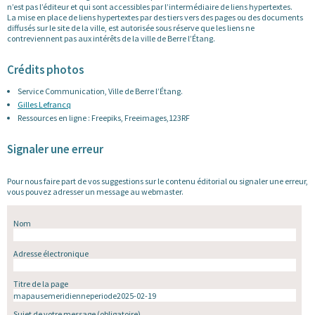
n’est pas l’éditeur et qui sont accessibles par l’intermédiaire de liens hypertextes.
La mise en place de liens hypertextes par des tiers vers des pages ou des documents
diffusés sur le site de la ville, est autorisée sous réserve que les liens ne
contreviennent pas aux intérêts de la ville de Berre l’Étang.
Crédits photos
Service Communication, Ville de Berre l’Étang.
Gilles Lefrancq
Ressources en ligne : Freepiks, Freeimages,123RF
Signaler une erreur
Pour nous faire part de vos suggestions sur le contenu éditorial ou signaler une erreur,
vous pouvez adresser un message au webmaster.
Nom
Adresse électronique
Titre de la page
Sujet de votre message
(obligatoire)