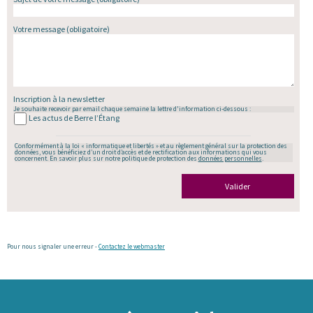
Votre message
(obligatoire)
Inscription à la newsletter
Je souhaite recevoir par email chaque semaine la lettre d'information ci-dessous :
Les actus de Berre l’Étang
Conformément à la loi « informatique et libertés » et au règlement général sur la protection des
données, vous bénéficiez d’un droit d’accès et de rectification aux informations qui vous
concernent. En savoir plus sur notre politique de protection des
données personnelles
.
Valider
Pour nous signaler une erreur -
Contactez le webmaster