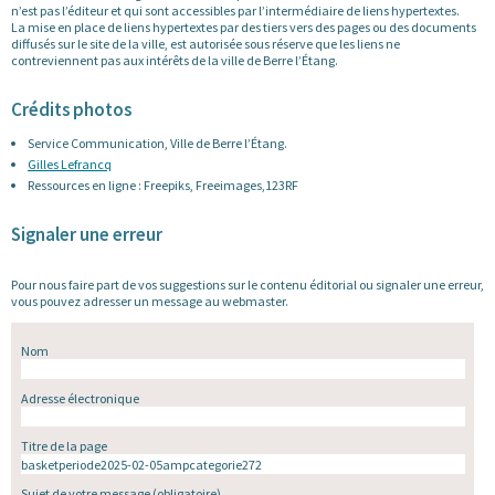
n’est pas l’éditeur et qui sont accessibles par l’intermédiaire de liens hypertextes.
La mise en place de liens hypertextes par des tiers vers des pages ou des documents
diffusés sur le site de la ville, est autorisée sous réserve que les liens ne
contreviennent pas aux intérêts de la ville de Berre l’Étang.
Crédits photos
Service Communication, Ville de Berre l’Étang.
Gilles Lefrancq
Ressources en ligne : Freepiks, Freeimages,123RF
Signaler une erreur
Pour nous faire part de vos suggestions sur le contenu éditorial ou signaler une erreur,
vous pouvez adresser un message au webmaster.
Nom
Adresse électronique
Titre de la page
Sujet de votre message
(obligatoire)