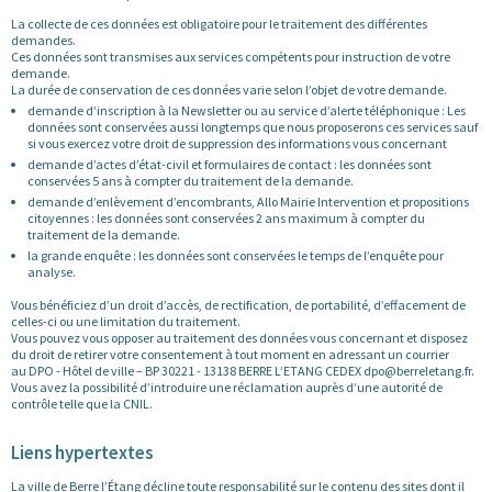
La collecte de ces données est obligatoire pour le traitement des différentes
demandes.
Ces données sont transmises aux services compétents pour instruction de votre
demande.
La durée de conservation de ces données varie selon l’objet de votre demande.
demande d’inscription à la Newsletter ou au service d’alerte téléphonique : Les
données sont conservées aussi longtemps que nous proposerons ces services sauf
si vous exercez votre droit de suppression des informations vous concernant
demande d’actes d’état-civil et formulaires de contact : les données sont
conservées 5 ans à compter du traitement de la demande.
demande d’enlèvement d’encombrants, Allo Mairie Intervention et propositions
citoyennes : les données sont conservées 2 ans maximum à compter du
traitement de la demande.
la grande enquête : les données sont conservées le temps de l’enquête pour
analyse.
Vous bénéficiez d’un droit d’accès, de rectification, de portabilité, d’effacement de
celles-ci ou une limitation du traitement.
Vous pouvez vous opposer au traitement des données vous concernant et disposez
du droit de retirer votre consentement à tout moment en adressant un courrier
au DPO - Hôtel de ville – BP 30221 - 13138 BERRE L’ETANG CEDEX dpo@berreletang.fr.
Vous avez la possibilité d’introduire une réclamation auprès d’une autorité de
contrôle telle que la CNIL.
Liens hypertextes
La ville de Berre l’Étang décline toute responsabilité sur le contenu des sites dont il