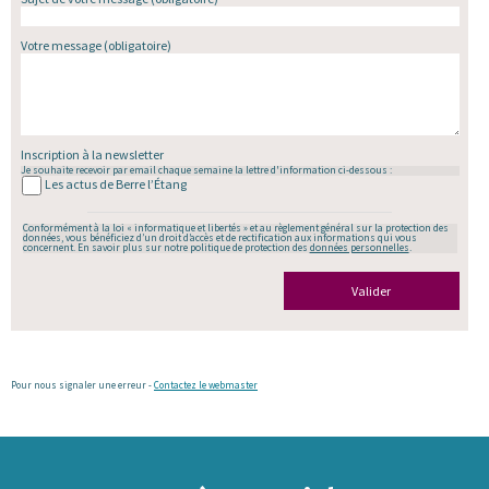
Votre message
(obligatoire)
Inscription à la newsletter
Je souhaite recevoir par email chaque semaine la lettre d'information ci-dessous :
Les actus de Berre l’Étang
Conformément à la loi « informatique et libertés » et au règlement général sur la protection des
données, vous bénéficiez d’un droit d’accès et de rectification aux informations qui vous
concernent. En savoir plus sur notre politique de protection des
données personnelles
.
Valider
Pour nous signaler une erreur -
Contactez le webmaster