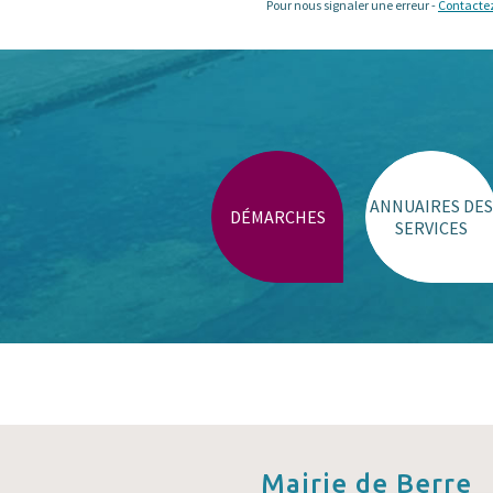
Pour nous signaler une erreur -
Contacte
ANNUAIRES DES
DÉMARCHES
SERVICES
Mairie de
Berre