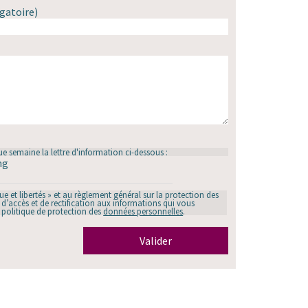
gatoire)
e semaine la lettre d'information ci-dessous :
ng
 et libertés » et au règlement général sur la protection des
d’accès et de rectification aux informations qui vous
e politique de protection des
données personnelles
.
Valider