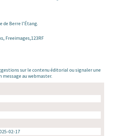
e de Berre l’Étang.
iks, Freeimages,123RF
ggestions sur le contenu éditorial ou signaler une
 un message au webmaster.