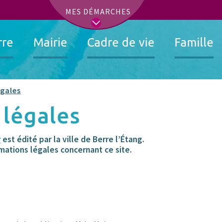
t
MES DÉMARCHES
rre
Mairie
Cadre de vie
Famille
égales
 légales
r
est édité par la ville de Berre l’Étang.
mations légales concernant ce site.