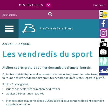
MES DÉMARCHES
Contact
Allo
Vill
Site officiel de Berre l'Étang
Inst
You
Accueil
Agenda
Les vendredis du sport
Berr
Espa
Ateliers sports gratuit pour les demandeurs d’emploi berrois.
Méd
En toute convivialité, cet atelier permet de se rencontrer, de ne pas rester isoler, de
faire une activité hebdomadaire gratuite encadré par un éducateur sportif diplômé.
Public - Atelier gratuit
jeunes non scolarisés en recherche d’emploi
adultes 18-64 ans non retraités
Prendre contact avec Nadège au 06 88 18 39 41 pour connaître le point de rendez-
vous de la semaine.