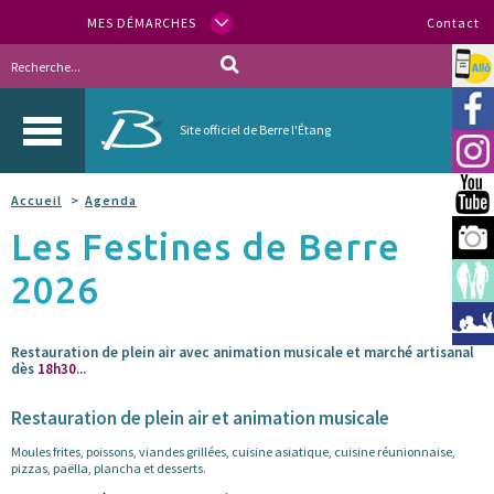
MES DÉMARCHES
Contact
Allo
Vill
Site officiel de Berre l'Étang
Inst
You
Accueil
Agenda
Les Festines de Berre
Berr
2026
Espa
Méd
Restauration de plein air avec animation musicale et marché artisanal
dès
18h30
...
Restauration de plein air et animation musicale
Moules frites, poissons, viandes grillées, cuisine asiatique, cuisine réunionnaise,
pizzas, paëlla, plancha et desserts.